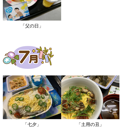
「父の日」
「七夕」
「土用の丑」